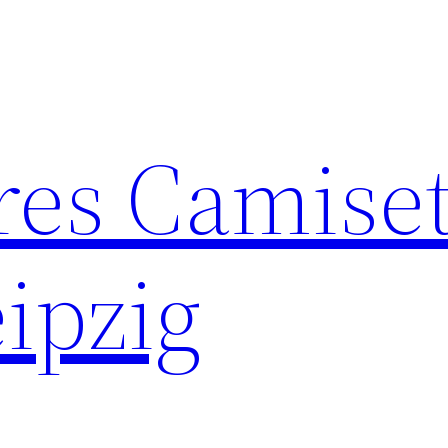
res Camise
ipzig