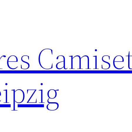
res Camise
ipzig