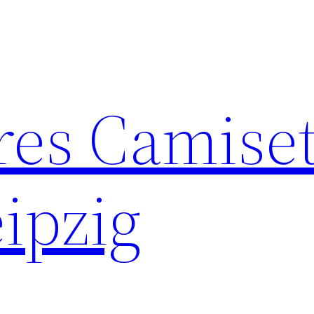
res Camise
ipzig