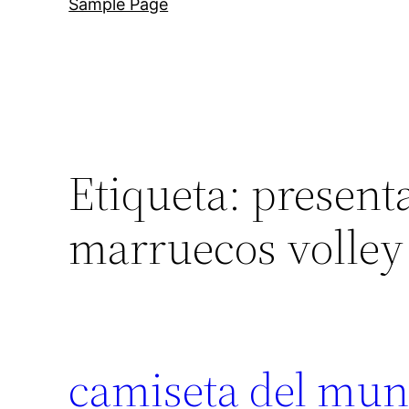
Sample Page
Etiqueta:
present
marruecos volley 
camiseta del mun