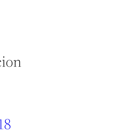
cion
18