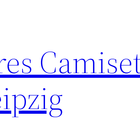
res Camise
ipzig