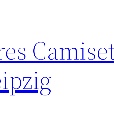
res Camise
ipzig