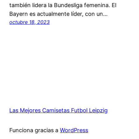
también lidera la Bundesliga femenina. El
Bayern es actualmente líder, con un…
octubre 18, 2023
Las Mejores Camisetas Futbol Leipzig
Funciona gracias a
WordPress