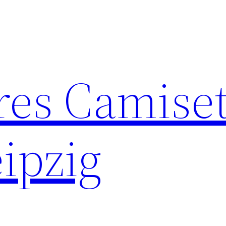
res Camise
ipzig