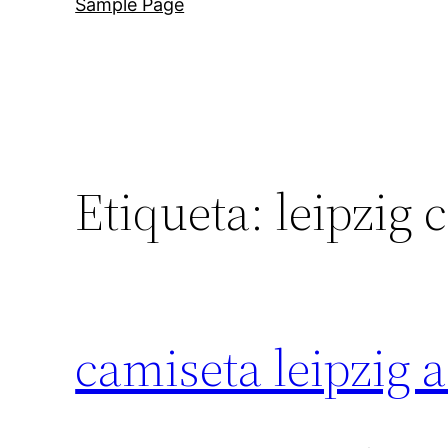
Sample Page
Etiqueta:
leipzig 
camiseta leipzig 