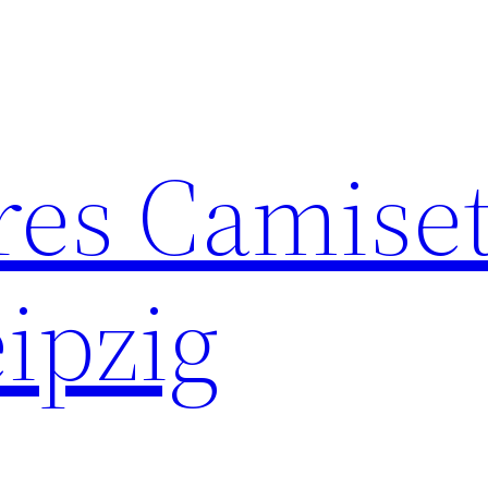
res Camise
ipzig