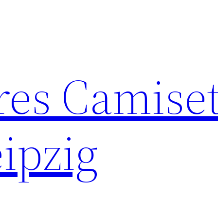
res Camise
ipzig