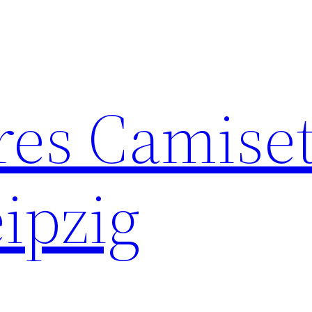
res Camise
ipzig