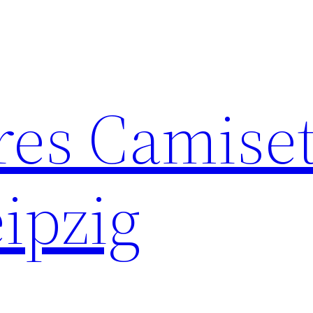
res Camise
ipzig