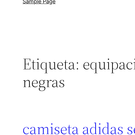
Sample Page
Etiqueta:
equipaci
negras
camiseta adidas 