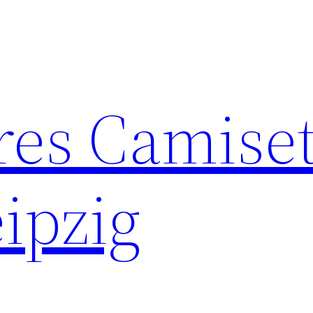
res Camise
ipzig