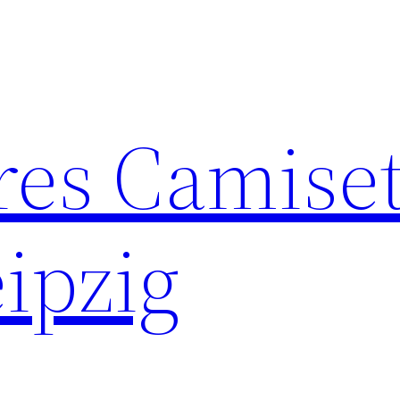
res Camise
ipzig