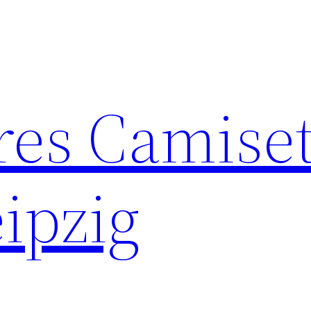
res Camise
ipzig