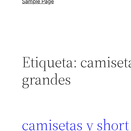
Sample Page
Etiqueta:
camiseta
grandes
camisetas y short