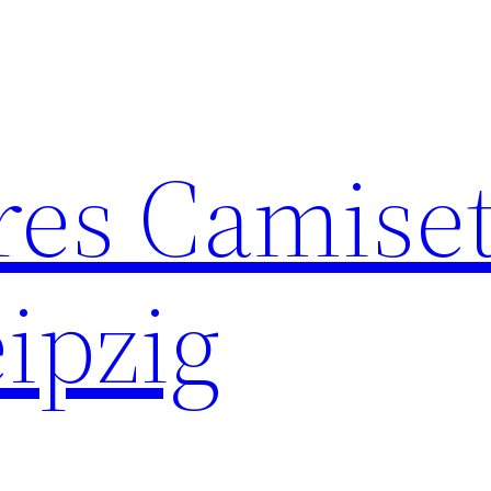
res Camise
ipzig