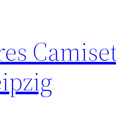
res Camise
ipzig