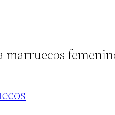
a marruecos femenin
uecos