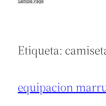
Sample Page
Etiqueta:
camiset
equipacion marr