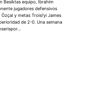
on Besiktas equipo, Ibrahim
onente jugadores defensivos
an Özçal y metas Troisi’yi James
uperioridad de 2-0. Una semana
yserispor…