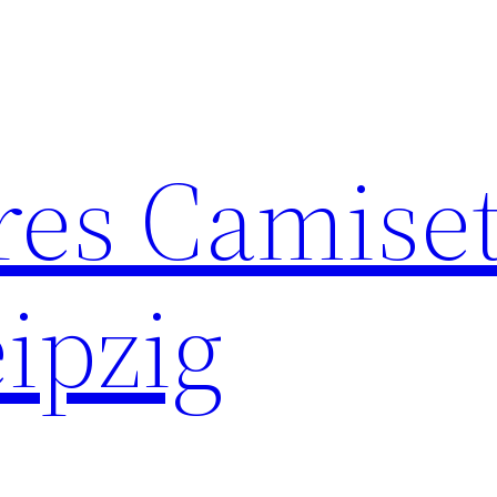
res Camise
ipzig