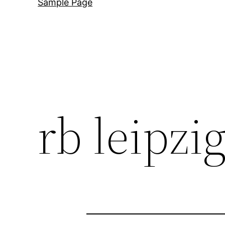
Sample Page
rb leipzi