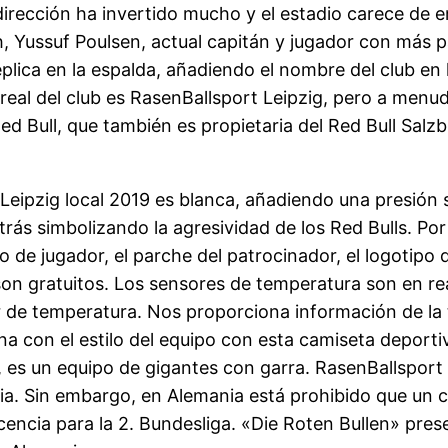
 dirección ha invertido mucho y el estadio carece de e
Yussuf Poulsen, actual capitán y jugador con más p
eplica en la espalda, añadiendo el nombre del club en
eal del club es RasenBallsport Leipzig, pero a menud
ed Bull, que también es propietaria del Red Bull Salz
Leipzig local 2019 es blanca, añadiendo una presión s
atrás simbolizando la agresividad de los Red Bulls. Po
 de jugador, el parche del patrocinador, el logotipo 
on gratuitos. Los sensores de temperatura son en rea
r de temperatura. Nos proporciona información de la t
a con el estilo del equipo con esta camiseta deportiv
 es un equipo de gigantes con garra. RasenBallsport 
nia. Sin embargo, en Alemania está prohibido que un 
 licencia para la 2. Bundesliga. «Die Roten Bullen» pr