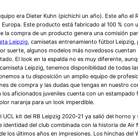
 equipo era Dieter Kuhn (pichichi un año). Este año el 
 Europa. Este producto está fabricado al 100 % con un
 que la compra de un producto genera una comisión para
eta Leipzig
, camisetas entrenamiento fútbol Leipzig, 
 Por suerte, algunos modelos más novedosos cuentan 
tado. El look en la espalda no es muy diferente, au
s camiseta Leipzig, tenemos disponibilidad de todas l
onemos a tu disposición un amplio equipo de profesi
ones de compra y las dudas que tengas en nuestro corr
a los aficionados juveniles cuenta con un estampado fu
lor naranja para un look imperdible.
el UCL kit del RB Leipzig 2020-21 ya salió del horno y
 identidad del club combinada con la historia de Air
s de los últimos años en impresiones. Los hinchas de