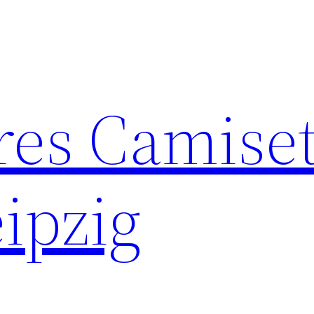
res Camise
ipzig