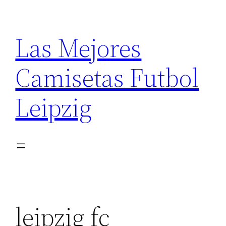
Saltar
al
Las Mejores
contenido
Camisetas Futbol
Leipzig
leipzig fc