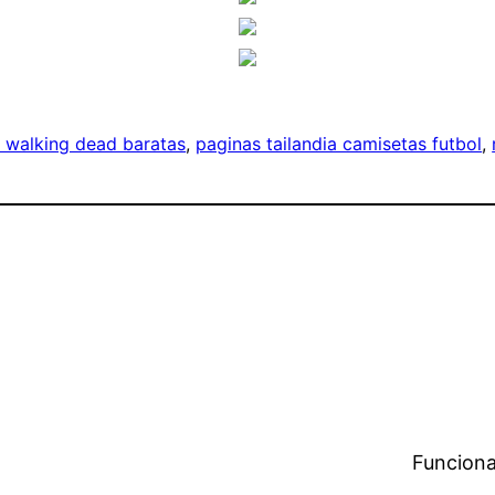
 walking dead baratas
, 
paginas tailandia camisetas futbol
, 
Funciona