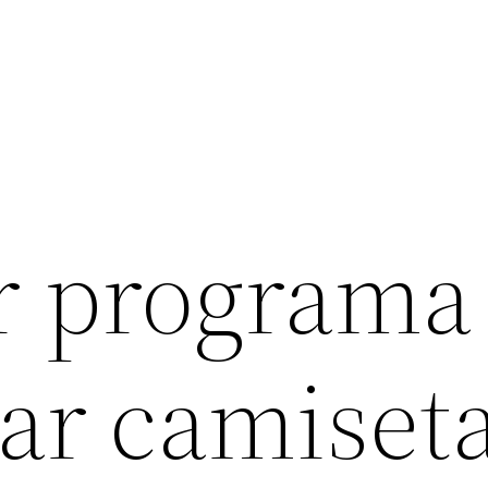
r programa
ar camiset