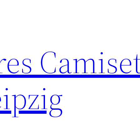
res Camise
ipzig