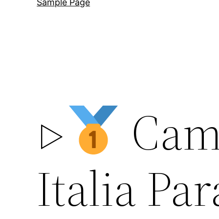
Sample Page
▷
Cami
Italia Pa