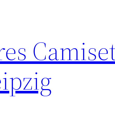
res Camise
ipzig