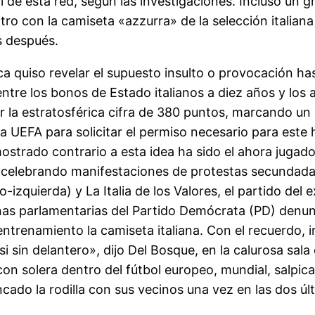
l de esta red, según las investigaciones. Incluso un
tro con la camiseta «azzurra» de la selección italia
s después.
ca quiso revelar el supuesto insulto o provocación has
 entre los bonos de Estado italianos a diez años y los 
r la estratosférica cifra de 380 puntos, marcando un
 UEFA para solicitar el permiso necesario para este h
ostrado contrario a esta idea ha sido el ahora jugad
 celebrando manifestaciones de protestas secundada
-izquierda) y La Italia de los Valores, el partido del
s parlamentarias del Partido Demócrata (PD) denuncia
ntrenamiento la camiseta italiana. Con el recuerdo, in
 sin delantero», dijo Del Bosque, en la calurosa sala 
con solera dentro del fútbol europeo, mundial, salpi
incado la rodilla con sus vecinos una vez en las dos ú