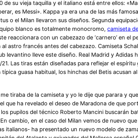
de su vieja taquilla y el italiano está entre ellos: «
uperar, es Messi». Kappa ya era una de las más famo
tus o el Milan llevaron sus diseños. Segunda equipac
 equipo blanco es totalmente monocromo,
camiseta de 
éste reaccionara con un cabezazo de ‘carnero’ en el p
al astro francés antes del cabezazo. Camiseta Schal
ub levantino lleve este diseño. Real Madrid y Adidas 
21. Las tiras están diseñadas para reflejar el espírit
a típica guasa habitual, los hinchas del Betis acusan a
 me tiraba de la camiseta y yo le dije que parara y que 
 el que ha revelado el deseo de Maradona de que porte
, los pupilos del técnico Roberto Mancini buscarán ba
 En cambio, en el caso del Milan vemos de nuevo que A
as italianos- ha presentado un nuevo modelo de zamar
capitán del Atalanta y exjugador del Mallorca español 