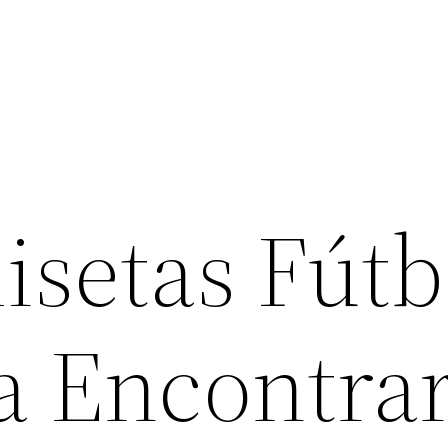
setas Fútb
ra Encontra