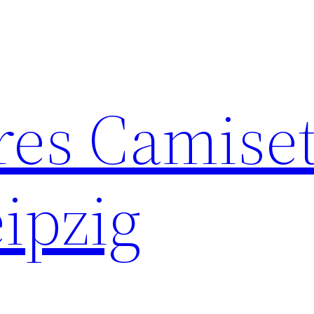
res Camise
ipzig