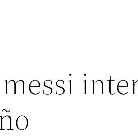
 messi inte
iño