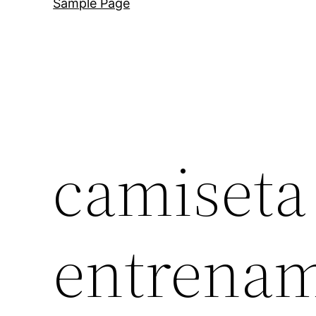
Sample Page
camiseta
entrena