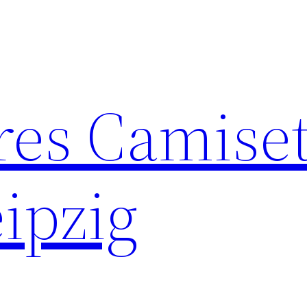
res Camise
ipzig