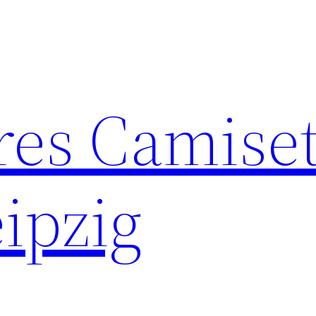
res Camise
ipzig