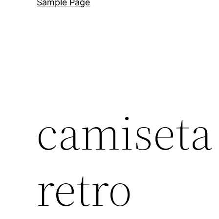
Sample Page
camiseta
retro